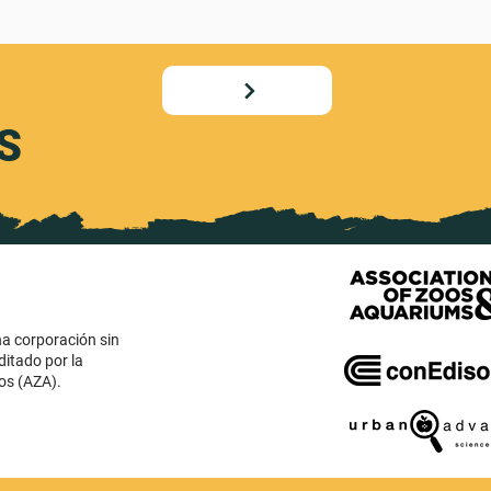
S
na corporación sin
ditado por la
os (AZA).