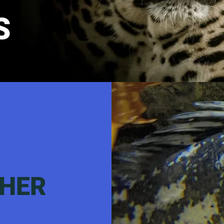
S
PHER