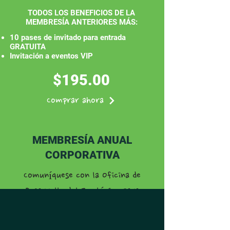
TODOS LOS BENEFICIOS DE LA
MEMBRESÍA ANTERIORES MÁS:
10 pases de invitado para entrada
GRATUITA
Invitación a eventos VIP
$195.00
Comprar ahora
MEMBRESÍA ANUAL
CORPORATIVA
Comuníquese con la Oficina de
Desarrollo del Zoológico para
discutir un plan personalizado para
cumplir con sus objetivos