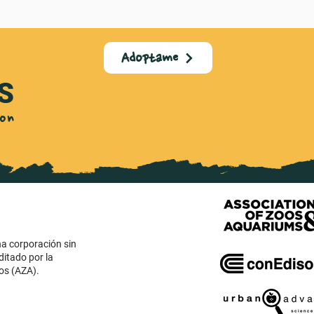
Adoptame
S
on

na corporación sin
ditado por la
os (AZA).