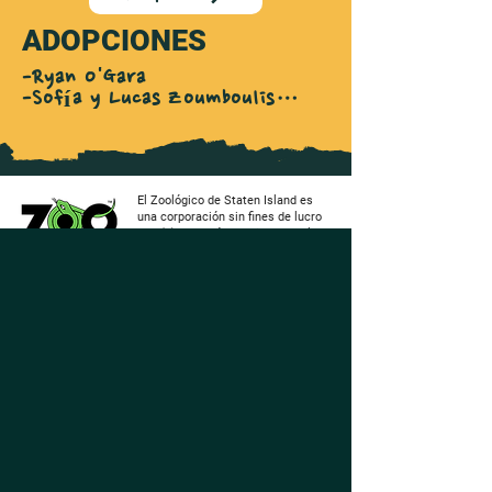
ADOPCIONES
-Ryan O'Gara

-Sofía y Lucas Zoumboulis

-Ashley liberada
El Zoológico de Staten Island es
una corporación sin fines de lucro
501 (c) 3 y está acreditado por la
Asociación de Zoológicos y
Acuarios (AZA).